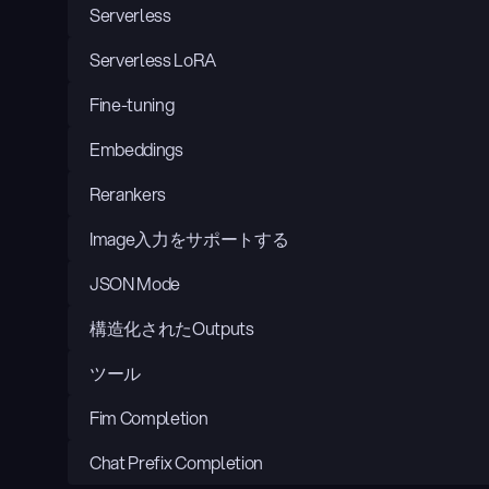
Serverless
Serverless LoRA
Fine-tuning
Embeddings
Rerankers
Image入力をサポートする
JSON Mode
構造化されたOutputs
ツール
Fim Completion
Chat Prefix Completion