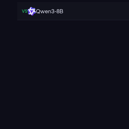
Qwen3-8B
VS