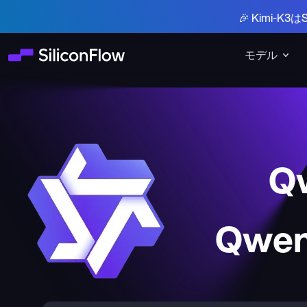
🎉 Kimi-
モデル
Q
Qwen