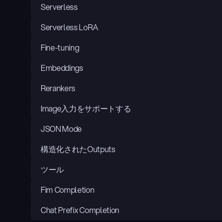
Serverless
Serverless LoRA
Fine-tuning
Embeddings
Rerankers
Image入力をサポートする
JSON Mode
構造化されたOutputs
ツール
Fim Completion
Chat Prefix Completion