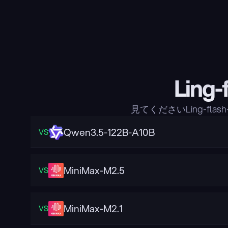
Ling
見てくださいLing-f
Qwen3.5-122B-A10B
VS
MiniMax-M2.5
VS
MiniMax-M2.1
VS