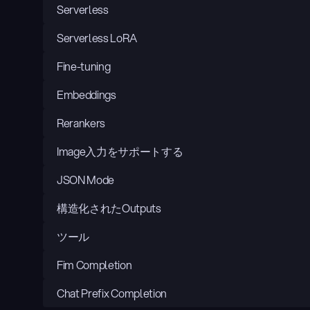
Serverless
Serverless LoRA
Fine-tuning
Embeddings
Rerankers
Image入力をサポートする
JSON Mode
構造化されたOutputs
ツール
Fim Completion
Chat Prefix Completion