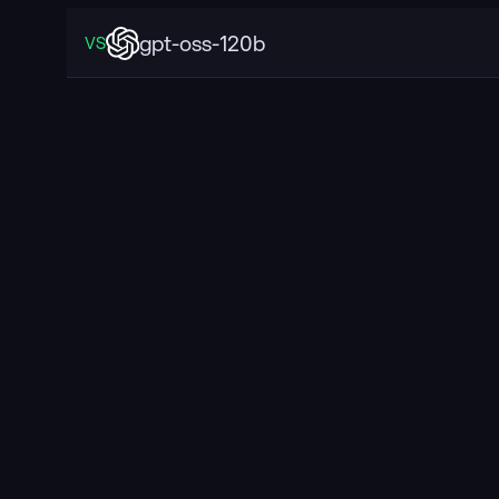
gpt-oss-120b
VS