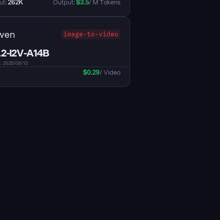
t: 
262K
Output: 
$
3.5
/ M Tokens
wen
image-to-video
2-I2V-A14B
025/08/13
$
0.29
/ Video