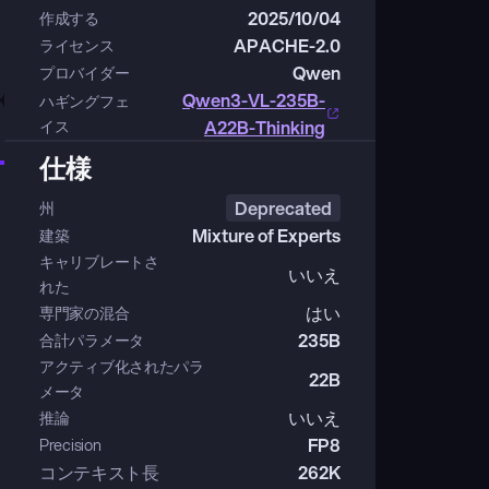
2025/10/04
作成する
APACHE-2.0
ライセンス
Qwen
プロバイダー
Qwen3-VL-235B-
ハギングフェ
イス
A22B-Thinking
仕様
Deprecated
州
Mixture of Experts
建築
キャリブレートさ
いいえ
れた
はい
専門家の混合
235B
合計パラメータ
アクティブ化されたパラ
22B
メータ
いいえ
推論
FP8
Precision
コンテキスト長
262K