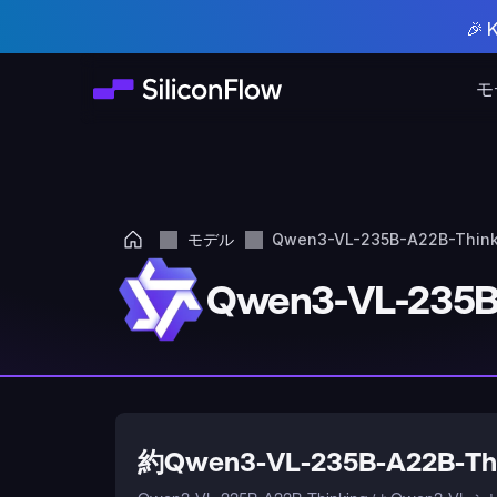
🎉
モ
モデル
Qwen3-VL-235B-A22B-Think
Qwen3-VL-235B
約Qwen3-VL-235B-A22B-Thi