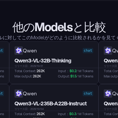
他のModelsと比較
ルに対してこのModelがどのように比較されるかを見て
Qwen
Q
at
chat
Qwen3-VL-32B-Thinking
Qwen3
リリース日：2025/10/21
リリース日：20
ens
Total Context: 
262K
Input：
$
0.2
/ M Tokens
Total Con
ens
Max output: 
262K
Output: 
$
1.5
/ M Tokens
Max outpu
Qwen
Q
at
chat
Qwen3-VL-235B-A22B-Instruct
Qwen3
リリース日：2025/10/04
リリース日：2
ens
Total Context: 
262K
Input：
$
0.3
/ M Tokens
Total Con