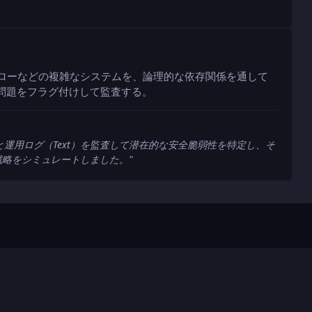
フローなどの複雑なシステムを、論理的な依存関係を通して
問題をフラグ付けして監査する。
と運用ログ（Text）を監査して潜在的な安全脆弱性を特定し、そ
戦略をシミュレートしました。
"