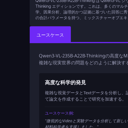
Qwen3-VL-235B-A22B-Thinking は Q
Thinking エディションです。これは、多くの
学、因果分析、論理的かつ証拠に基づいた回答に秀で
の合計パラメータを持つ、ミックスチャーオブエキスパ
ユースケース
Qwen3-VL-235B-A22B-Thinking
複雑な現実世界の問題をどのように解決す
高度な科学的発見
複雑な視覚データとTextデータを分析し
て論文を作成することで研究を加速する。
ユースケース例:
"
微視的なVideoと実験データを分析して新しい
材料科学者を支援しました。
"