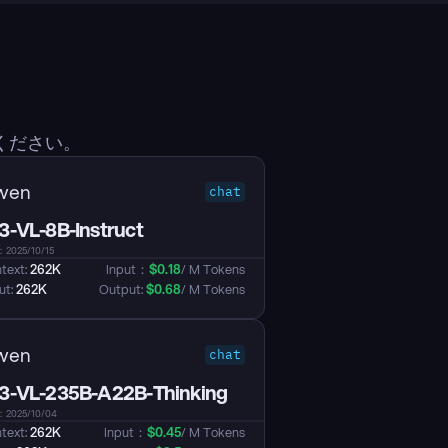
ください。
wen
chat
-VL-8B-Instruct
25/10/15
text: 
262K
Input：
$
0.18
/ M Tokens
t: 
262K
Output: 
$
0.68
/ M Tokens
wen
chat
-VL-235B-A22B-Thinking
025/10/04
text: 
262K
Input：
$
0.45
/ M Tokens