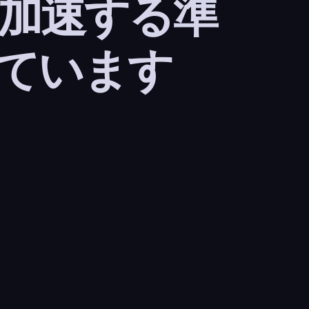
 加速する準
ています