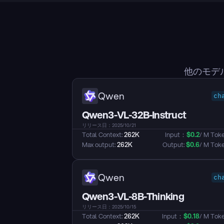
他のモデ
Qwen
ch
Qwen3-VL-32B-Instruct
リリース日：2025/10/21
Total Context: 
262K
Input：
$
0.2
/ M Tok
Max output: 
262K
Output: 
$
0.6
/ M Tok
Qwen
ch
Qwen3-VL-8B-Thinking
リリース日：2025/10/15
Total Context: 
262K
Input：
$
0.18
/ M Tok