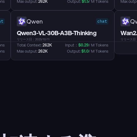
ens
Max output: 
262K
Output: 
$
1.5
/ M Tokens
Max outpu
Qwen
Q
at
chat
Qwen3-VL-30B-A3B-Thinking
Wan2.
リリース日：2025/10/11
リリース日：2
ens
Total Context: 
262K
Input：
$
0.29
/ M Tokens
ens
Max output: 
262K
Output: 
$
1.0
/ M Tokens