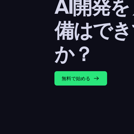
AI開発を
備はでき
か？
無料で始める