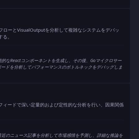
ーとVisualOutputを分析して複雑なシステムをデバッ
する。
能的なReactコンポーネントを生成し、その後、Goマイクロサー
ボードを分析してパフォーマンスのボトルネックをデバッグしま
フィードで深い定量的および定性的な分析を行い、因果関係
、最近のニュース記事を分析して市場感情を予測し、詳細な推論を