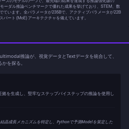
wen3-VL シリーズのモデルの一つで、最先端の結果を達成する推論強化版の 
マルチモーダル推論ベンチマークで優れた成果を挙げており、STEM、数
ています。全パラメータが235Bで、アクティブパラメータが22B
ート (MoE) アーキテクチャを備えています。
の高度なMultimodal推論が、視覚データとTextデータを統合して、
るかを探る。
、証拠を生成し、堅牢なステップバイステップの推論を使用し
結晶成長メカニズムを特定し、Pythonで予測Modelを策定した