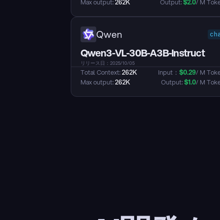
Max output: 
262K
Output: 
$
2.0
/ M Tok
Qwen
ch
Qwen3-VL-30B-A3B-Instruct
リリース日：2025/10/05
Total Context: 
262K
Input：
$
0.29
/ M Tok
Max output: 
262K
Output: 
$
1.0
/ M Tok