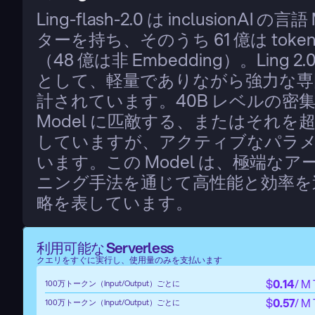
Ling-flash-2.0 は inclusionAI
ターを持ち、そのうち 61 億は to
（48 億は非 Embedding）。Lin
として、軽量でありながら強力な専門集
計されています。40B レベルの密集 M
Model に匹敵する、またはそれ
していますが、アクティブなパラ
います。この Model は、極端
ニング手法を通じて高性能と効率を
略を表しています。
利用可能な Serverless
クエリをすぐに実行し、使用量のみを支払います
$
0.14
/ M
100万トークン（Input/Output）ごとに
$
0.57
/ M
100万トークン（Input/Output）ごとに