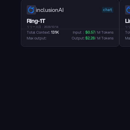
inclusionAI
chat
Ring-1T
L
リリース日：2025/10/14
リリ
Total Context: 
131K
Input：
$
0.57
/ M Tokens
Tot
Max output: 
Output: 
$
2.28
/ M Tokens
Max