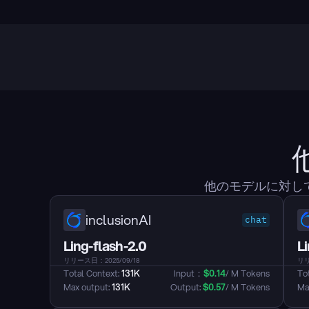
他のモデルに対して
inclusionAI
chat
Ling-flash-2.0
L
リリース日：2025/09/18
リリ
Total Context: 
131K
Input：
$
0.14
/ M Tokens
Tot
Max output: 
131K
Output: 
$
0.57
/ M Tokens
Max