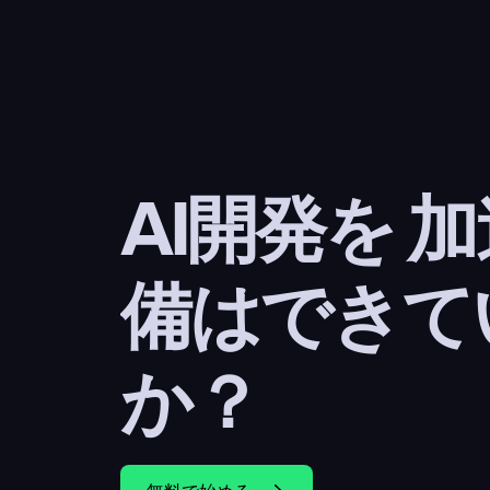
AI開発を 
備はできて
か？