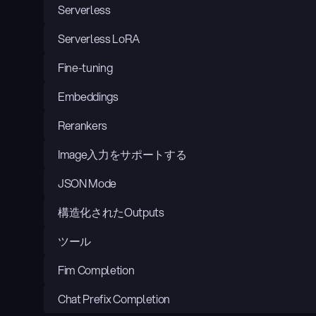
Serverless
Serverless LoRA
Fine-tuning
Embeddings
Rerankers
Image入力をサポートする
JSON Mode
構造化されたOutputs
ツール
Fim Completion
Chat Prefix Completion