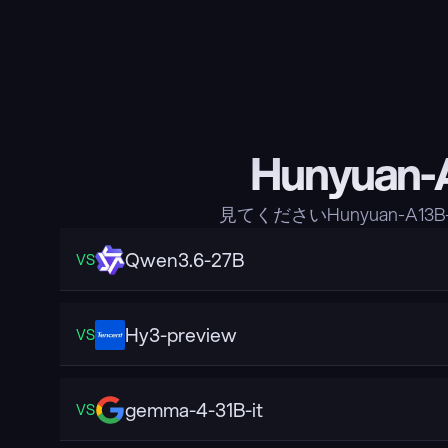
Hunyuan
見てくださいHunyuan-A
Qwen3.6-27B
VS
Hy3-preview
VS
gemma-4-31B-it
VS