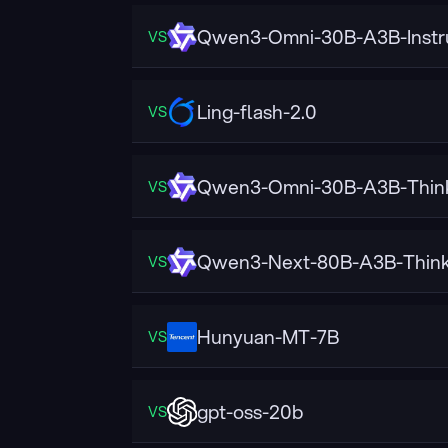
Qwen3-Omni-30B-A3B-Instr
VS
Ling-flash-2.0
VS
Qwen3-Omni-30B-A3B-Thin
VS
Qwen3-Next-80B-A3B-Think
VS
Hunyuan-MT-7B
VS
gpt-oss-20b
VS