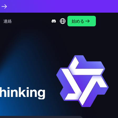
。
連絡
始める
inking