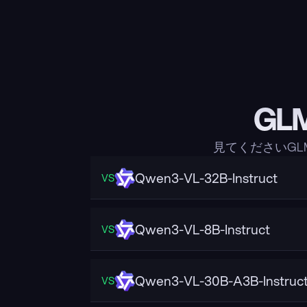
GL
見てくださいGL
Qwen3-VL-32B-Instruct
VS
Qwen3-VL-8B-Instruct
VS
Qwen3-VL-30B-A3B-Instruc
VS