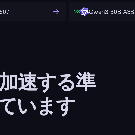
507
Qwen3-30B-A3B-I
VS
 加速する準
ています