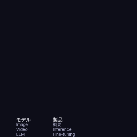
モデル
製品
Image
概要
Video
Inference
LLM
Fine-tuning