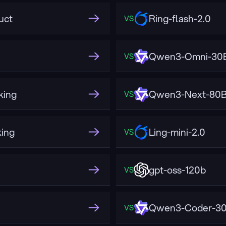
uct
Ring-flash-2.0
VS
Qwen3-Omni-30B
VS
king
Qwen3-Next-80B-
VS
ing
Ling-mini-2.0
VS
gpt-oss-120b
VS
Qwen3-Coder-30B
VS