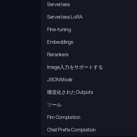
Serverless
Serverless LoRA
Fine-tuning
Embeddings
Rerankers
Image入力をサポートする
JSON Mode
構造化されたOutputs
ツール
Fim Completion
Chat Prefix Completion