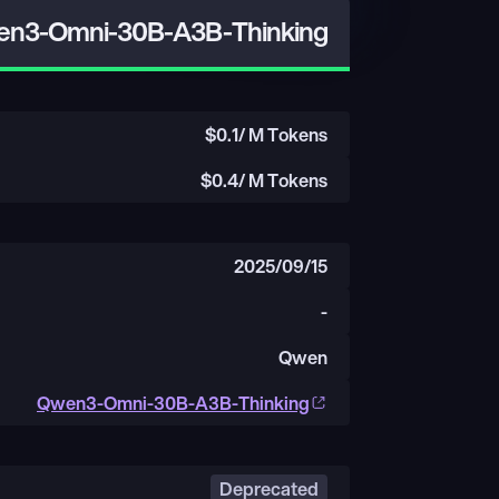
n3-Omni-30B-A3B-Thinking
$
0.1
/ M Tokens
$
0.4
/ M Tokens
2025/09/15
-
Qwen
Qwen3-Omni-30B-A3B-Thinking
Deprecated