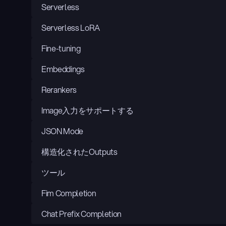
Serverless
Serverless LoRA
Fine-tuning
Embeddings
Rerankers
Image入力をサポートする
JSON Mode
構造化されたOutputs
ツール
Fim Completion
Chat Prefix Completion