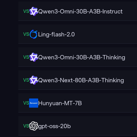
Qwen3-Omni-30B-A3B-Instruct
VS
Ling-flash-2.0
VS
Qwen3-Omni-30B-A3B-Thinking
VS
Qwen3-Next-80B-A3B-Thinking
VS
Hunyuan-MT-7B
VS
gpt-oss-20b
VS