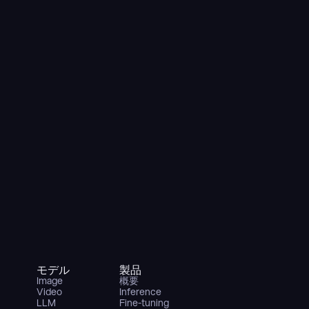
モデル
製品
Image
概要
Video
Inference
LLM
Fine-tuning