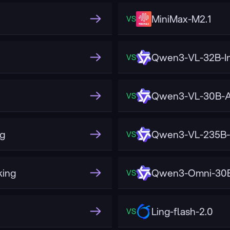
MiniMax-M2.1
VS
Qwen3-VL-32B-In
VS
Qwen3-VL-30B-A3
VS
g
Qwen3-VL-235B-A
VS
ing
Qwen3-Omni-30B
VS
Ling-flash-2.0
VS