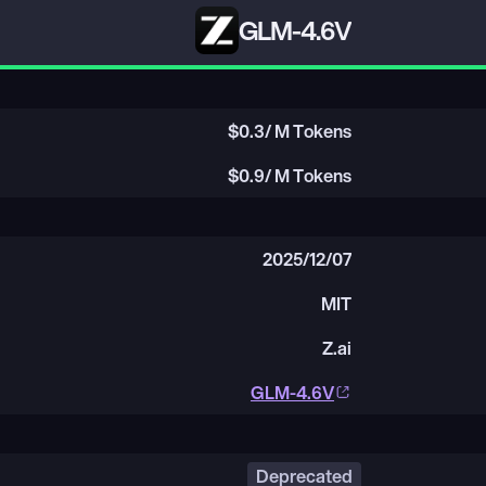
GLM-4.6V
$
0.3
/ M Tokens
$
0.9
/ M Tokens
2025/12/07
MIT
Z.ai
GLM-4.6V
Deprecated