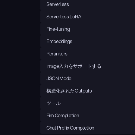
Serverless
Serverless LoRA
Fine-tuning
Embeddings
Rerankers
Image入力をサポートする
JSON Mode
構造化されたOutputs
ツール
Fim Completion
Chat Prefix Completion