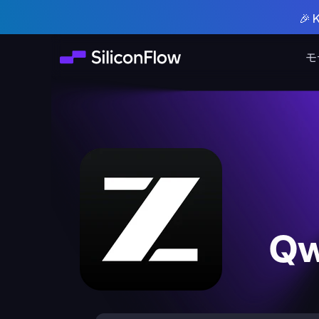
🎉
モ
Qw