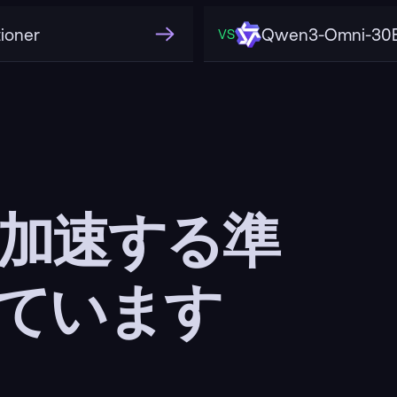
ioner
Qwen3-Omni-30B
VS
 加速する準
ています