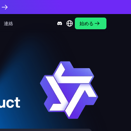
。
連絡
始める
uct