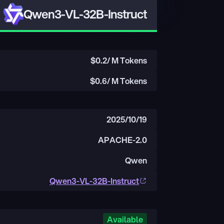
Qwen3-VL-32B-Instruct
$
0.2
/ M Tokens
$
0.6
/ M Tokens
2025/10/19
APACHE-2.0
Qwen
Qwen3-VL-32B-Instruct
Available