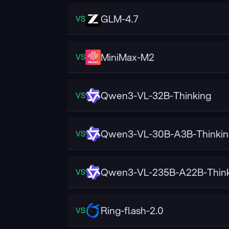
GLM-4.7
VS
MiniMax-M2
VS
Qwen3-VL-32B-Thinking
VS
Qwen3-VL-30B-A3B-Thinkin
VS
Qwen3-VL-235B-A22B-Think
VS
Ring-flash-2.0
VS