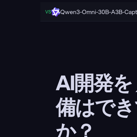
Qwen3-Omni-30B-A3B-Capt
VS
AI開発を
備はでき
か？