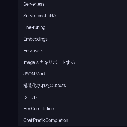
Serverless
Serverless LoRA
Fine-tuning
Embeddings
Rerankers
Image入力をサポートする
JSON Mode
構造化されたOutputs
ツール
Fim Completion
Chat Prefix Completion