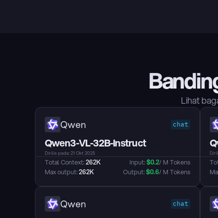
Bandin
Lihat bag
Qwen
chat
Qwen3-VL-32B-Instruct
Q
Dirilis pada: 21 Okt 2025
Diri
Total Context: 
262K
Input: 
$
0.2
/ M Tokens
Tot
Max output: 
262K
Output: 
$
0.6
/ M Tokens
Max
Qwen
chat