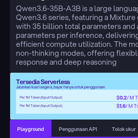
Qwen3.6-35B-A3B is a large languag
Qwen3.6 series, featuring a Mixture 
with 35 billion total parameters and 
parameters per inference, deliverin
efficient compute utilization. The m
non-thinking modes, offering flexib
response and deep reasoning
Tersedia Serverless
Jalankan kueri segera, bayar hanya untuk penggunaan
$
0.2
/ M 
Per 1M Token (Input/Output)
$
1.6
/ M T
Per 1M Token (Input/Output)
Playground
Penggunaan API
Tolok ukur