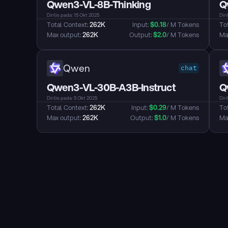
Qwen3-VL-8B-Thinking
Q
Dirilis pada: 15 Okt 2025
Diri
Total Context: 
262K
Input: 
$
0.18
/ M Tokens
Tot
Max output: 
262K
Output: 
$
2.0
/ M Tokens
Max
Qwen
chat
Qwen3-VL-30B-A3B-Instruct
Q
Dirilis pada: 5 Okt 2025
Diri
Total Context: 
262K
Input: 
$
0.29
/ M Tokens
Tot
Max output: 
262K
Output: 
$
1.0
/ M Tokens
Max