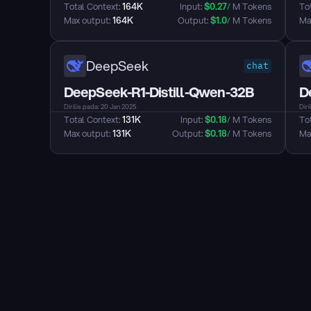
Total Context: 
164K
Input: 
$
0.27
/ M Tokens
Tot
Max output: 
164K
Output: 
$
1.0
/ M Tokens
Max
DeepSeek
chat
DeepSeek-R1-Distill-Qwen-32B
D
Dirilis pada: 20 Jan 2025
Diri
Total Context: 
131K
Input: 
$
0.18
/ M Tokens
Tot
Max output: 
131K
Output: 
$
0.18
/ M Tokens
Max