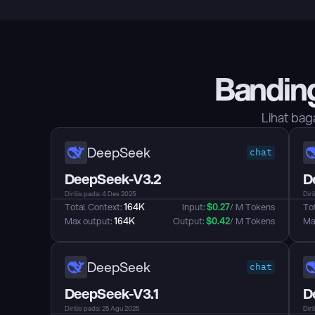
Bandin
Lihat bag
DeepSeek
chat
DeepSeek-V3.2
D
Dirilis pada: 4 Des 2025
Diri
Total Context: 
164K
Input: 
$
0.27
/ M Tokens
Tot
Max output: 
164K
Output: 
$
0.42
/ M Tokens
Max
DeepSeek
chat
DeepSeek-V3.1
D
Dirilis pada: 25 Agu 2025
Diri