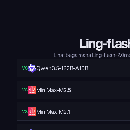
Ling-fla
Lihat bagaimana Ling-flash-2.0m
Qwen3.5-122B-A10B
VS
MiniMax-M2.5
VS
MiniMax-M2.1
VS