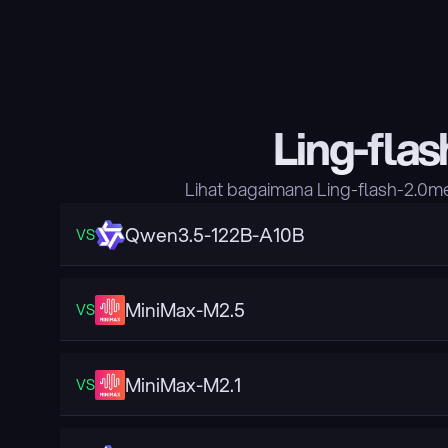
Ling-fla
Lihat bagaimana Ling-flash-2.0m
Qwen3.5-122B-A10B
VS
MiniMax-M2.5
VS
MiniMax-M2.1
VS