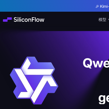
🎉 Ki
模型
Qwe
g