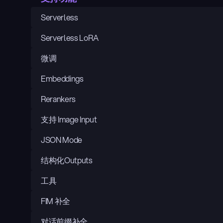
Serverless
Serverless LoRA
微调
Embeddings
Rerankers
支持 Image Input
JSON Mode
结构化Outputs
工具
FIM 补全
对话前缀补全