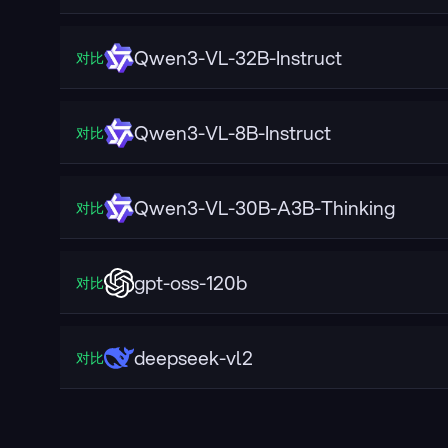
Qwen3-VL-32B-Instruct
对比
Qwen3-VL-8B-Instruct
对比
Qwen3-VL-30B-A3B-Thinking
对比
gpt-oss-120b
对比
deepseek-vl2
对比