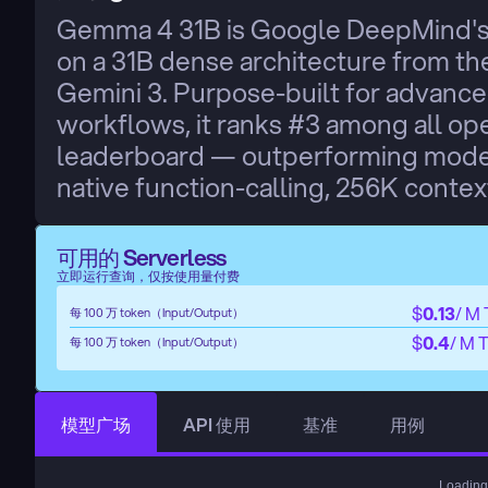
Gemma 4 31B is Google DeepMind's l
on a 31B dense architecture from th
Gemini 3. Purpose-built for advance
workflows, it ranks #3 among all op
leaderboard — outperforming models 
native function-calling, 256K context
可用的 Serverless
立即运行查询，仅按使用量付费
$
0.13
/ M
每 100 万 token（Input/Output）
$
0.4
/ M 
每 100 万 token（Input/Output）
模型广场
API 使用
基准
用例
Loading.