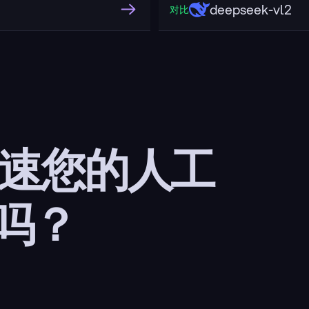
deepseek-vl2
对比
加速您的人工
吗？