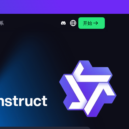
系
开始
struct