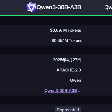
Qwen3-30B-A3B
Qw
$
0.09
/ M Tokens
$
0.45
/ M Tokens
2025年4月27日
APACHE-2.0
Qwen
Qwen3-30B-A3B
Deprecated