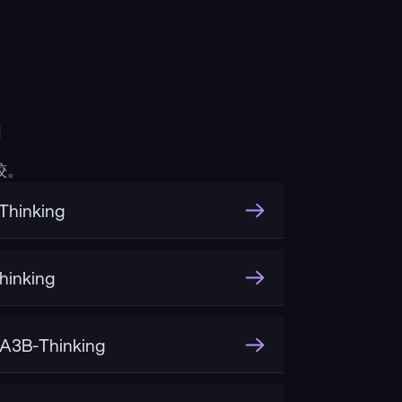
中
较。
hinking
inking
A3B-Thinking