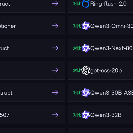
ruct
Ring-flash-2.0
对比
tioner
Qwen3-Omni-30
对比
uct
Qwen3-Next-80
对比
gpt-oss-20b
对比
truct
Qwen3-30B-A3B
对比
2507
Qwen3-32B
对比