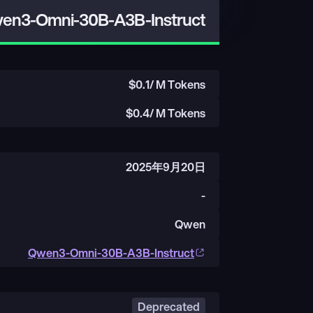
en3-Omni-30B-A3B-Instruct
$
0.1
/ M Tokens
$
0.4
/ M Tokens
2025年9月20日
-
Qwen
Qwen3-Omni-30B-A3B-Instruct
Deprecated