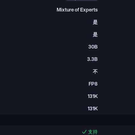
Mixture of Experts
是
是
30B
3.3B
不
FP8
131K
131K
支持