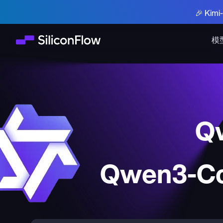
🎉 Ki
模
Q
Qwen3-Co