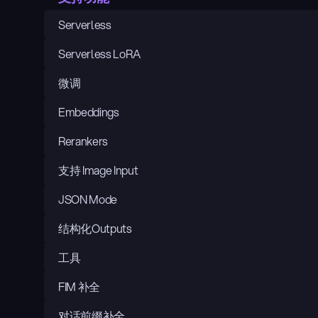
Serverless
Serverless LoRA
微调
Embeddings
Rerankers
支持 Image Input
JSON Mode
结构化Outputs
工具
FIM 补全
对话前缀补全