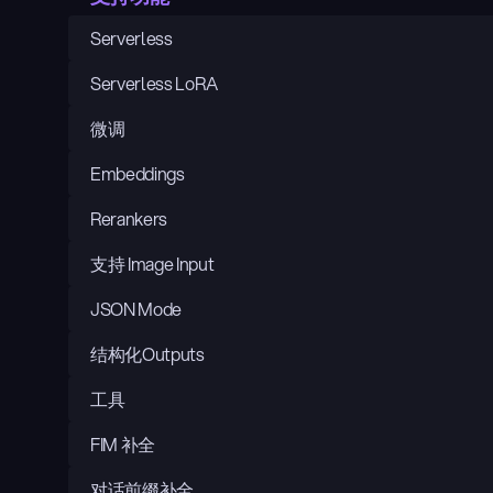
Serverless
Serverless LoRA
微调
Embeddings
Rerankers
支持 Image Input
JSON Mode
结构化Outputs
工具
FIM 补全
对话前缀补全