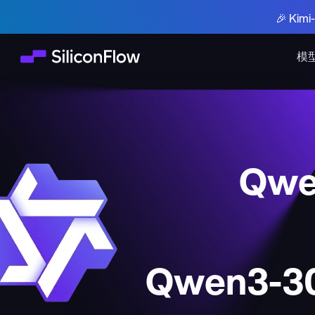
🎉 Ki
模
Qwe
Qwen3-30