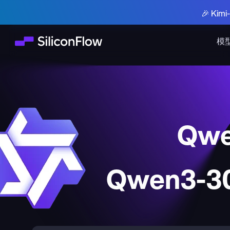
🎉 Ki
模
Qwe
Qwen3-30