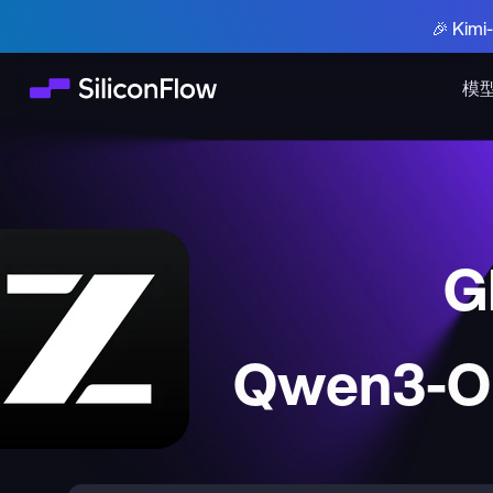
🎉 Ki
模
G
Qwen3-Om