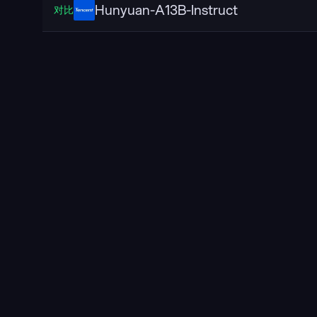
Hunyuan-A13B-Instruct
对比