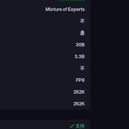
Mixture of Experts
不
是
30B
3.3B
不
FP8
262K
262K
支持