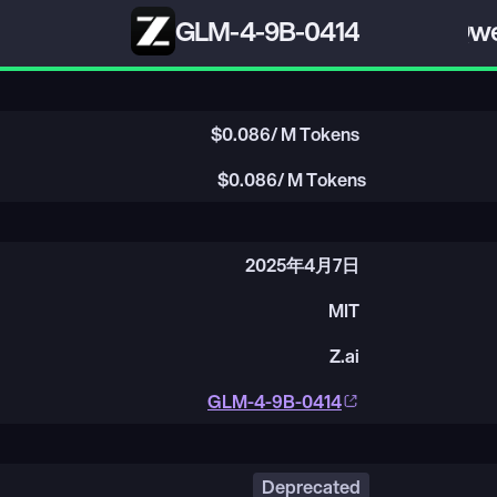
GLM-4-9B-0414
Qwe
$
0.086
/ M Tokens
$
0.086
/ M Tokens
2025年4月7日
MIT
Z.ai
GLM-4-9B-0414
Deprecated