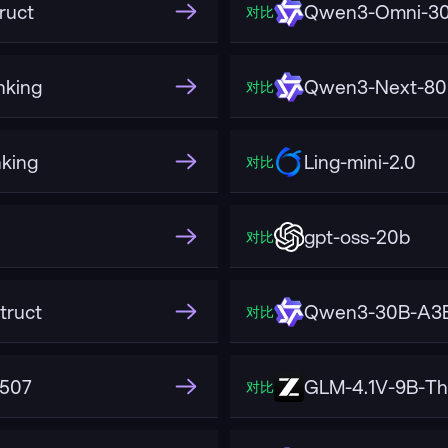
ruct
Qwen3-Omni-30
对比
king
Qwen3-Next-80B
对比
king
Ling-mini-2.0
对比
gpt-oss-20b
对比
truct
Qwen3-30B-A3B
对比
2507
GLM-4.1V-9B-Th
对比