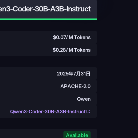
n3-Coder-30B-A3B-Instruct
$
0.07
/ M Tokens
$
0.28
/ M Tokens
2025年7月31日
APACHE-2.0
Qwen
Qwen3-Coder-30B-A3B-Instruct
Available