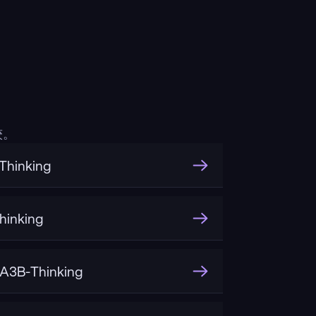
较。
hinking
inking
A3B-Thinking