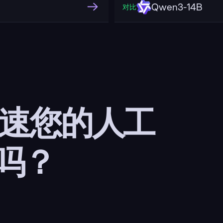
Qwen3-14B
对比
加速您的人工
吗？