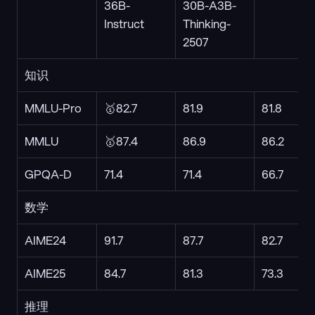
36B-
30B-A3B-
Instruct
Thinking-
2507
知识
MMLU-Pro
🥇82.7
81.9
81.8
MMLU
🥇87.4
86.9
86.2
GPQA-D
71.4
71.4
66.7
数学
AIME24
91.7
87.7
82.7
AIME25
84.7
81.3
73.3
推理