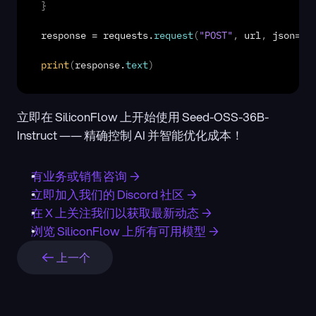
}
response
 = 
requests
.
request
(
"POST"
,
url
,
json
=
pa
print
(
response
.
text
)
立即在 SiliconFlow 上开始使用 Seed-OSS-36B-
Instruct —— 精确控制 AI 并智能优化成本！
有业务或销售咨询 →
立即加入我们的 Discord 社区 →
在 X 上关注我们以获取最新动态 →
浏览 SiliconFlow 上所有可用模型 →
上一个