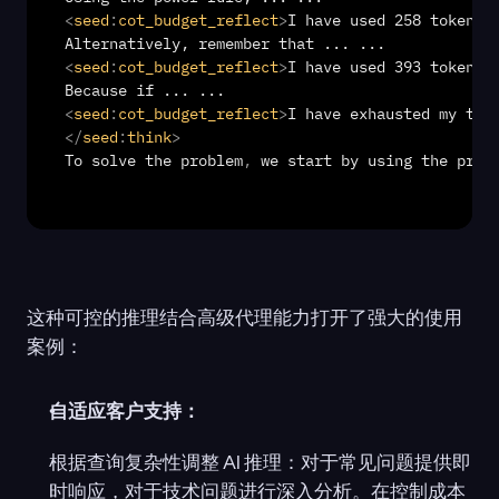
<
seed
:
cot_budget_reflect
>
I have used 258 tokens,
<
seed
:
cot_budget_reflect
>
I have used 393 tokens,
<
seed
:
cot_budget_reflect
>
I have exhausted my tok
</
seed
:
think
>
To 
solve 
the 
problem
,
we 
start 
by 
using 
the 
prop
这种可控的推理结合高级代理能力打开了强大的使用
案例：
自适应客户支持：
根据查询复杂性调整 AI 推理：对于常见问题提供即
时响应，对于技术问题进行深入分析。在控制成本