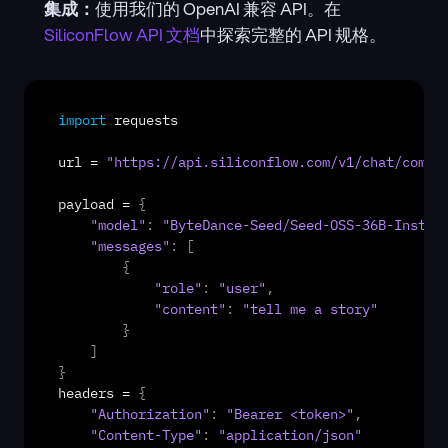
集成：
使用我们的 OpenAI 兼容 API。在
SiliconFlow API 文档
中探索完整的 API 规格。
import
requests
url
 = 
"https://api.siliconflow.com/v1/chat/compl
payload
 = 
{
"model"
:
"ByteDance-Seed/Seed-OSS-36B-Instru
"messages"
:
[
{
"role"
:
"user"
,
"content"
:
"tell me a story"
}
]
}
headers
 = 
{
"Authorization"
:
"Bearer <token>"
,
"Content-Type"
:
"application/json"