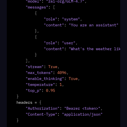
"model"
: 
"zai-org/GLM-4.7"
,
"messages"
: 
[
{
"role"
: 
"system"
,
"content"
: 
"You are an assistant"
}
,
{
"role"
: 
"user"
,
"content"
: 
"What's the weather like 
}
]
,
"stream"
: 
True
,
"max_tokens"
: 
4096
,
"enable_thinking"
: 
True
,
"temperature"
: 
1
,
"top_p"
: 
0.95
}
headers
 = 
{
"Authorization"
: 
"Bearer <token>"
,
"Content-Type"
: 
"application/json"
}