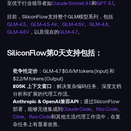
至优于行业领导者如
Claude Sonnet 4.5
和
GPT-5.1
。
目前，SiliconFlow支持整个GLM模型系列，包括
GLM-4.5
、
GLM-4.5-Air
、
GLM-4.5V
、
GLM-4.6
、
GLM-4.6V
，以及现在的
GLM-4.7
。
SiliconFlow第0天支持包括：
竞争性定价
：GLM-4.7 $0.6/M tokens (Input) 和 
$2.2/M tokens (Output)
205K 上下文窗口
：解决复杂编码任务、深度文档
分析和扩展的代理工作流。
Anthropic & OpenAI兼容API：
通过SiliconFlow
部署，能够无缝集成到
Claude Code
、
Kilo Code
、
Cline
、
Roo Code
和其他主流代理工作流中，在复
杂任务上有显著改善。