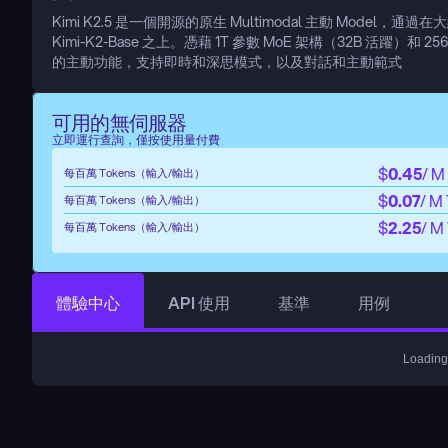
Kimi K2.5 是一個開源的原生 Multimodal 主動 Model，通過
Kimi-K2-Base 之上。憑藉 1T 參數 MoE 架構（32B 活躍）
的主動功能，支持即時和深思模式，以及對話和主動範式
可用的無伺服器
立即運行查詢，僅按使用量付費
$
0.45
/ M
每百萬 Tokens（輸入/輸出）
$
0.07
/ M
每百萬 Tokens（輸入/輸出）
$
2.25
/ M
每百萬 Tokens（輸入/輸出）
體驗中心
API 使用
基準
用例
Loading.