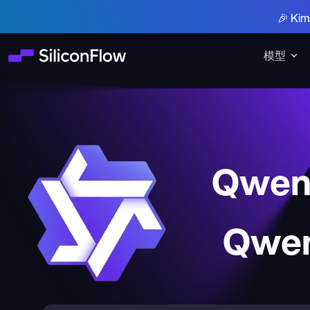
🎉 K
模型
Qwen3
Qwen