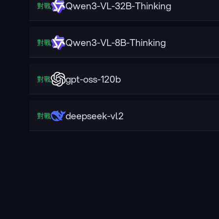
Qwen3-VL-32B-Thinking
對戰
Qwen3-VL-8B-Thinking
對戰
gpt-oss-120b
對戰
deepseek-vl2
對戰