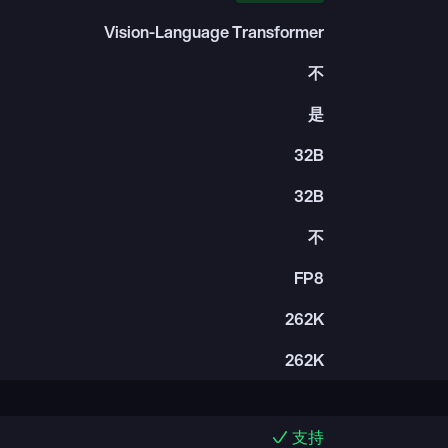
Vision-Language Transformer
不
是
32B
32B
不
FP8
262K
262K
支持