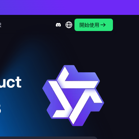
繫
開始使用
uct
B