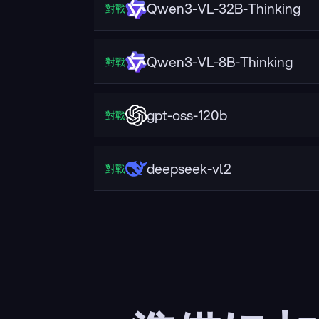
Qwen3-VL-32B-Thinking
對戰
Qwen3-VL-8B-Thinking
對戰
gpt-oss-120b
對戰
deepseek-vl2
對戰