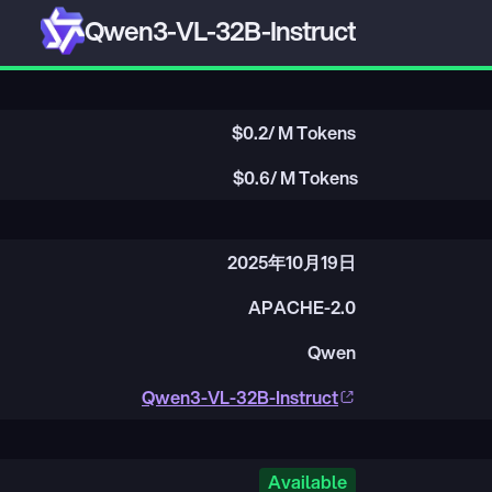
Qwen3-VL-32B-Instruct
$
0.2
/ M Tokens
$
0.6
/ M Tokens
2025年10月19日
APACHE-2.0
Qwen
Qwen3-VL-32B-Instruct
Available