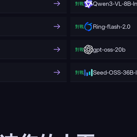
Qwen3-VL-8B-In
對戰
Ring-flash-2.0
對戰
gpt-oss-20b
對戰
Seed-OSS-36B-I
對戰