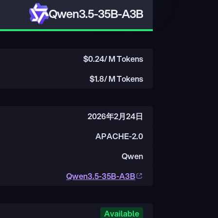
Qwen3.5-35B-A3B
$
0.24
/ M Tokens
$
1.8
/ M Tokens
2026年2月24日
APACHE-2.0
Qwen
Qwen3.5-35B-A3B
Available