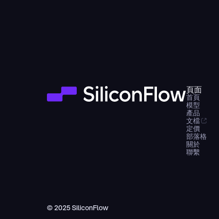
頁面
首頁
模型
產品
文檔
定價
部落格
關於
聯繫
© 2025 SiliconFlow