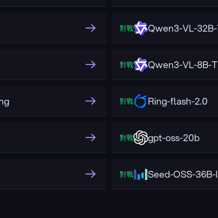
Qwen3-VL-32B-T
對戰
Qwen3-VL-8B-Th
對戰
ng
Ring-flash-2.0
對戰
gpt-oss-20b
對戰
Seed-OSS-36B-I
對戰