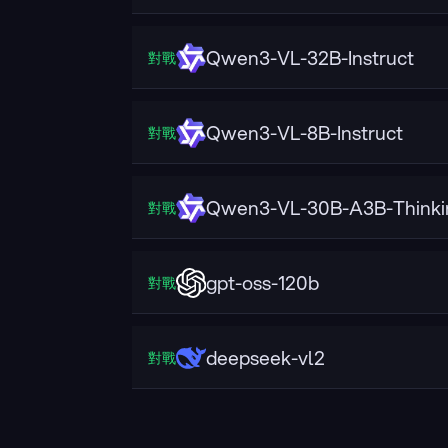
Qwen3-VL-32B-Instruct
對戰
Qwen3-VL-8B-Instruct
對戰
Qwen3-VL-30B-A3B-Thinki
對戰
gpt-oss-120b
對戰
deepseek-vl2
對戰