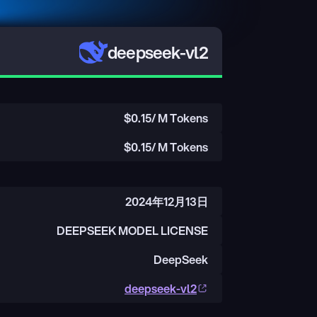
deepseek-vl2
$
0.15
/ M Tokens
$
0.15
/ M Tokens
2024年12月13日
DEEPSEEK MODEL LICENSE
DeepSeek
deepseek-vl2