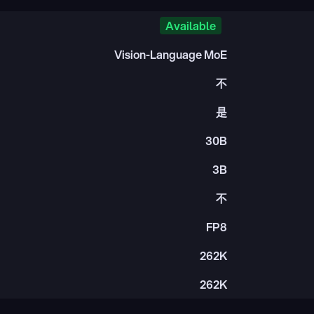
Available
Vision-Language MoE
不
是
30B
3B
不
FP8
262K
262K