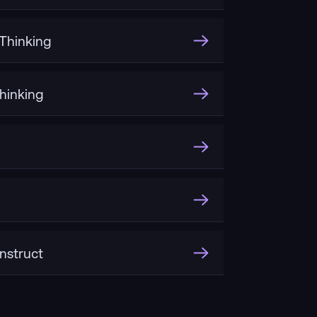
hinking
inking
nstruct