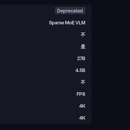
Deprecated
Sparse MoE VLM
不
是
27B
4.5B
不
FP8
4K
4K