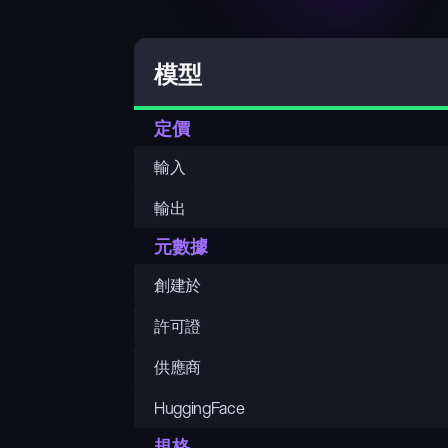
模型
定價
輸入
輸出
元數據
創建於
許可證
供應商
HuggingFace
規格