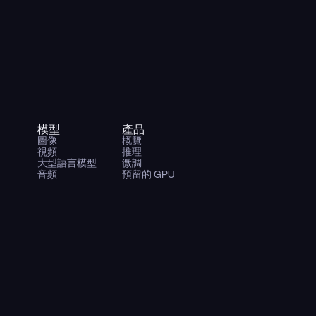
模型
產品
圖像
概覽
視頻
推理
大型語言模型
微調
音頻
預留的 GPU