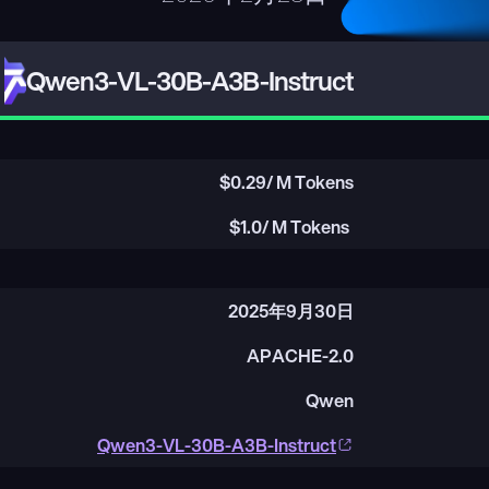
Qwen3-VL-30B-A3B-Instruct
$
0.29
/ M Tokens
$
1.0
/ M Tokens
2025年9月30日
APACHE-2.0
Qwen
Qwen3-VL-30B-A3B-Instruct