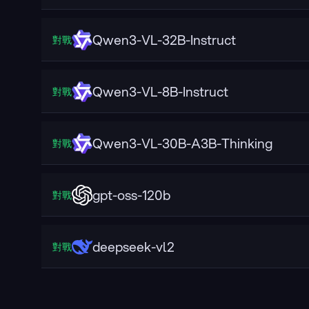
Qwen3-VL-32B-Instruct
對戰
Qwen3-VL-8B-Instruct
對戰
Qwen3-VL-30B-A3B-Thinking
對戰
gpt-oss-120b
對戰
deepseek-vl2
對戰