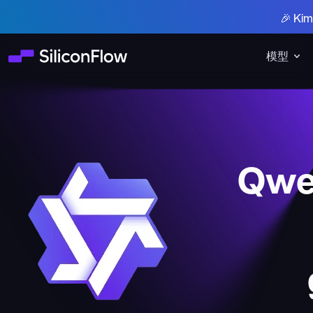
🎉 K
模型
Qwe