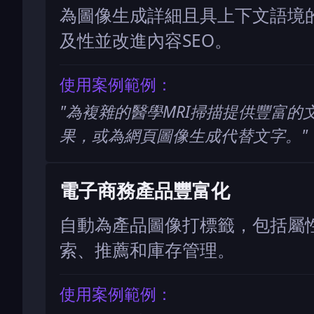
為圖像生成詳細且具上下文語境
及性並改進內容SEO。
使用案例範例：
"
為複雜的醫學MRI掃描提供豐富的
果，或為網頁圖像生成代替文字。
"
電子商務產品豐富化
自動為產品圖像打標籤，包括屬
索、推薦和庫存管理。
使用案例範例：