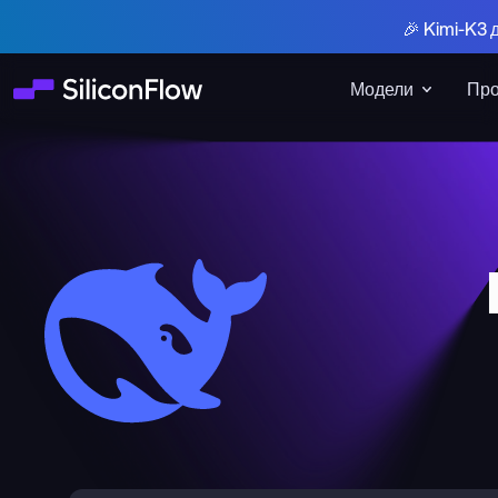
🎉 Kimi-K3 
Модели
Про