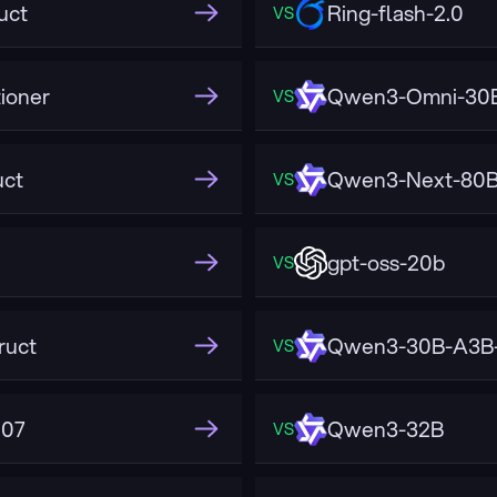
uct
Ring-flash-2.0
VS
ioner
Qwen3-Omni-30B
VS
uct
Qwen3-Next-80B
VS
gpt-oss-20b
VS
ruct
Qwen3-30B-A3B-
VS
507
Qwen3-32B
VS