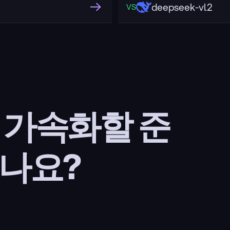
deepseek-vl2
VS
을 가속화할 준
나요?