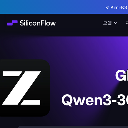
🎉 Kimi-
모델
G
Qwen3-30