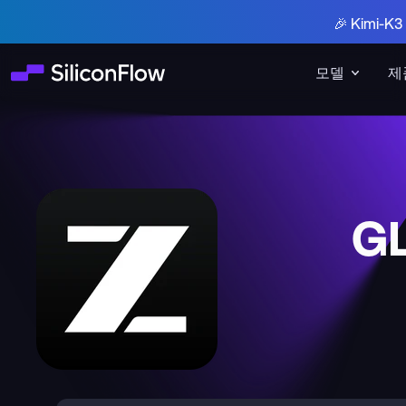
🎉 Kimi-
모델
제
G