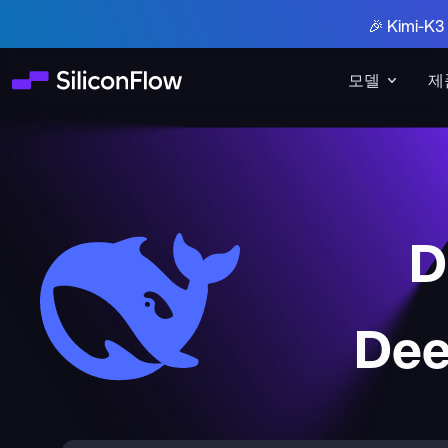
🎉 Kimi-
모델
제
D
Dee