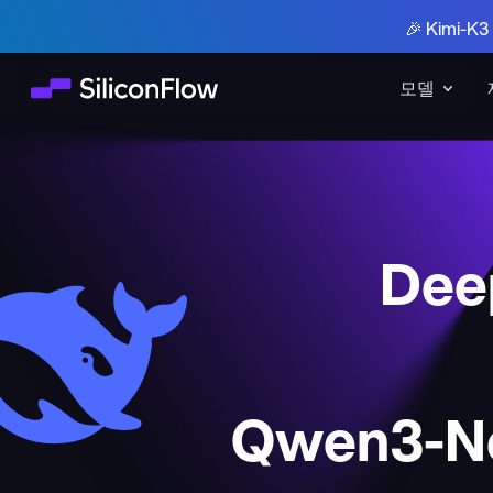
🎉 Kimi-
모델
Deep
Qwen3-Ne