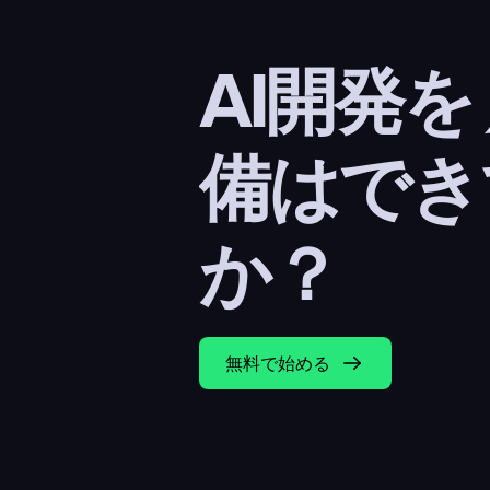
AI開発を
備はでき
か？
無料で始める