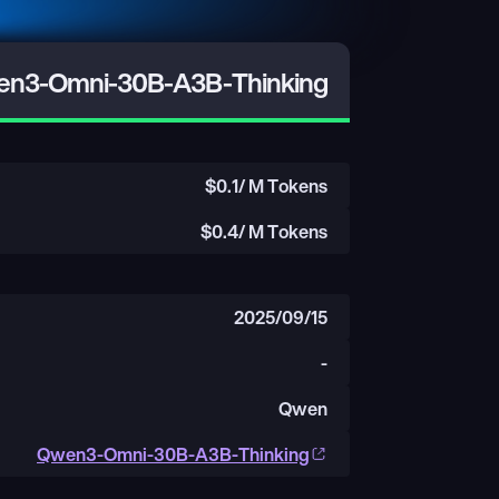
n3-Omni-30B-A3B-Thinking
$
0.1
/ M Tokens
$
0.4
/ M Tokens
2025/09/15
-
Qwen
Qwen3-Omni-30B-A3B-Thinking