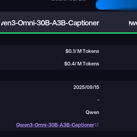
en3-Omni-30B-A3B-Captioner
Qwe
$
0.1
/ M Tokens
$
0.4
/ M Tokens
2025/09/15
-
Qwen
Qwen3-Omni-30B-A3B-Captioner