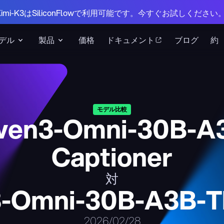
 Kimi-K3はSiliconFlowで利用可能です。今すぐお試しください
デル
製品
価格
ドキュメント
ブログ
約
モデル比較
en3-Omni-30B-A
Captioner
対
-Omni-30B-A3B-Th
2026/02/28