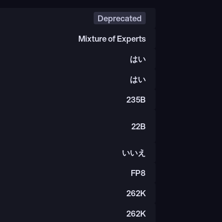
Deprecated
Mixture of Experts
はい
はい
235B
22B
いいえ
FP8
262K
262K