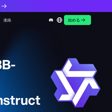
。
連絡
始める
3B-
struct