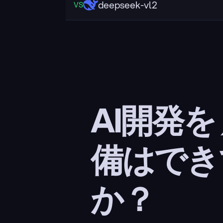
deepseek-vl2
VS
AI開発を
備はでき
か？