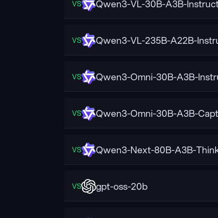
Qwen3-VL-30B-A3B-Instruc
VS
Qwen3-VL-235B-A22B-Instr
VS
Qwen3-Omni-30B-A3B-Instr
VS
Qwen3-Omni-30B-A3B-Capt
VS
Qwen3-Next-80B-A3B-Think
VS
gpt-oss-20b
VS