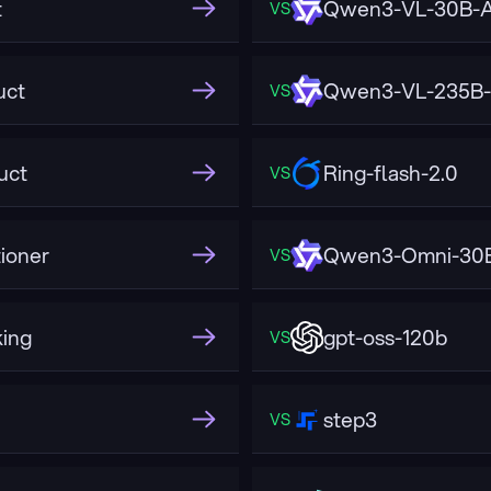
t
Qwen3-VL-30B-A
VS
uct
Qwen3-VL-235B-
VS
uct
Ring-flash-2.0
VS
ioner
Qwen3-Omni-30B
VS
ing
gpt-oss-120b
VS
step3
VS