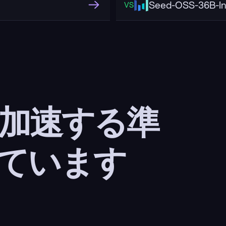
Seed-OSS-36B-In
VS
 加速する準
ています