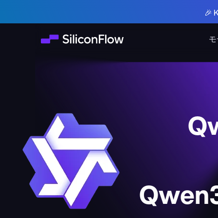
🎉
モ
Qw
Qwen3