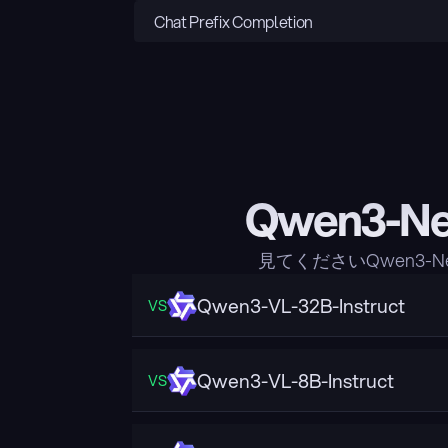
Chat Prefix Completion
Qwen3-N
見てくださいQwen3-N
Qwen3-VL-32B-Instruct
VS
Qwen3-VL-8B-Instruct
VS