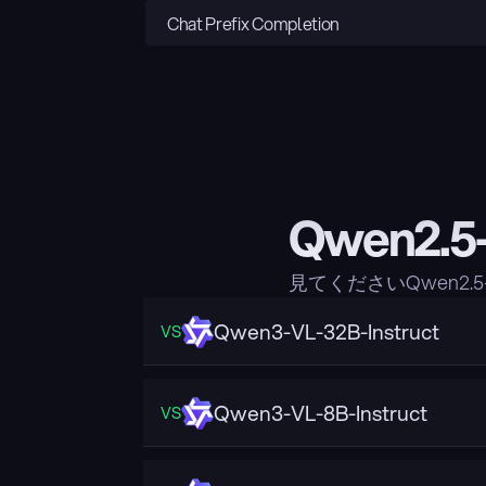
Chat Prefix Completion
Qwen2.5
見てくださいQwen2.5
Qwen3-VL-32B-Instruct
VS
Qwen3-VL-8B-Instruct
VS