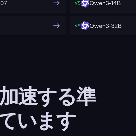
507
Qwen3-14B
VS
Qwen3-32B
VS
 加速する準
ています