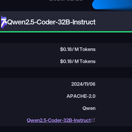
Qwen2.5-Coder-32B-Instruct
$
0.18
/ M Tokens
$
0.18
/ M Tokens
2024/11/06
APACHE-2.0
Qwen
Qwen2.5-Coder-32B-Instruct