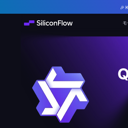
🎉
モ
Q