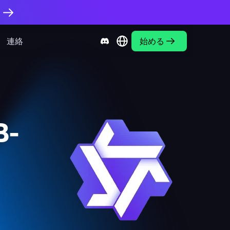
。
連絡
始める
B-