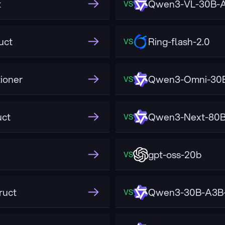
t
Qwen3-VL-30B-A
VS
uct
Ring-flash-2.0
VS
ioner
Qwen3-Omni-30B
VS
uct
Qwen3-Next-80B
VS
gpt-oss-20b
VS
ruct
Qwen3-30B-A3B-
VS