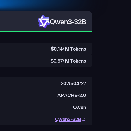
Qwen3-32B
$
0.14
/ M Tokens
$
0.57
/ M Tokens
2025/04/27
APACHE-2.0
Qwen
Qwen3-32B