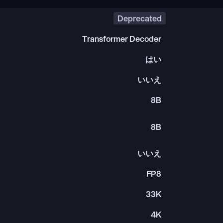
Deprecated
Transformer Decoder
はい
いいえ
8B
8B
いいえ
FP8
33K
4K