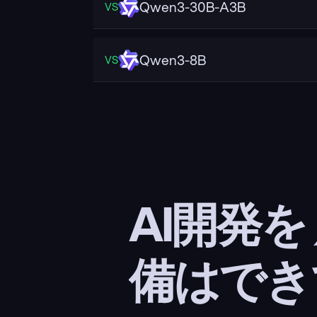
Qwen3-30B-A3B
VS
Qwen3-8B
VS
AI開発を
備はでき