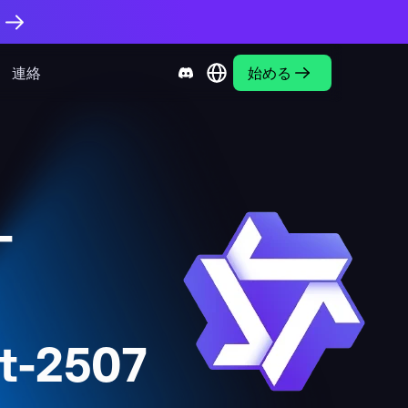
。
連絡
始める
-
t-2507