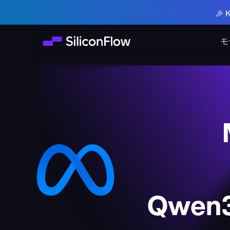
🎉
モ
Qwen3