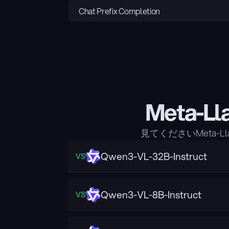
Chat Prefix Completion
Meta-L
見てくださいMeta-L
Qwen3-VL-32B-Instruct
VS
Qwen3-VL-8B-Instruct
VS