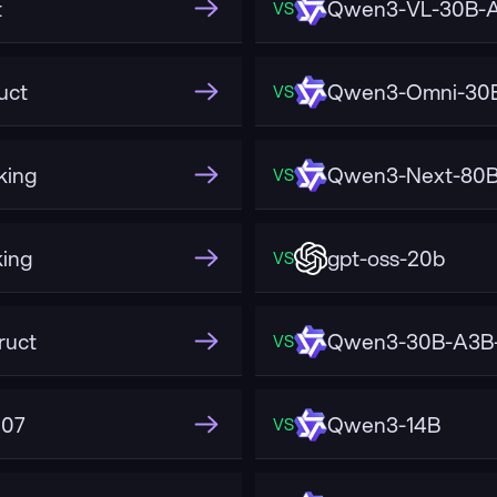
t
Qwen3-VL-30B-A
VS
uct
Qwen3-Omni-30B
VS
king
Qwen3-Next-80B-
VS
ing
gpt-oss-20b
VS
ruct
Qwen3-30B-A3B-
VS
507
Qwen3-14B
VS