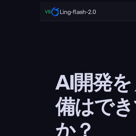
Ling-flash-2.0
VS
AI開発を
備はでき
か？