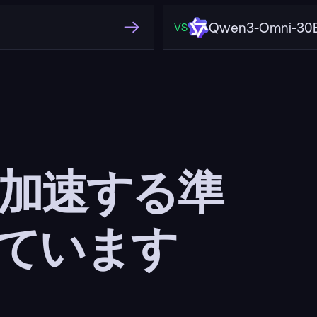
Qwen3-Omni-30B
VS
 加速する準
ています