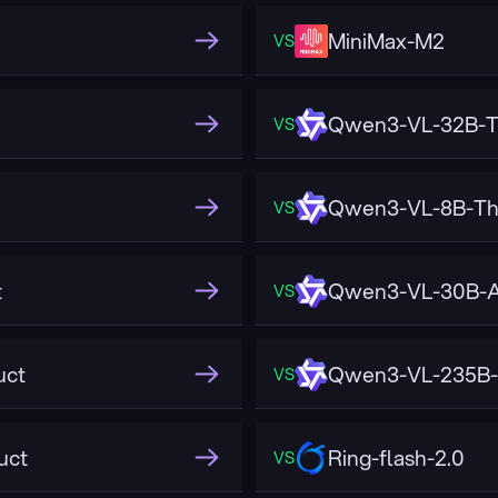
MiniMax-M2
VS
Qwen3-VL-32B-T
VS
Qwen3-VL-8B-Th
VS
t
Qwen3-VL-30B-A
VS
uct
Qwen3-VL-235B-
VS
uct
Ring-flash-2.0
VS