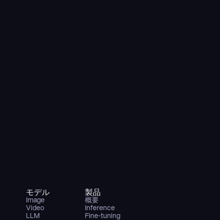
モデル
製品
Image
概要
Video
Inference
LLM
Fine-tuning