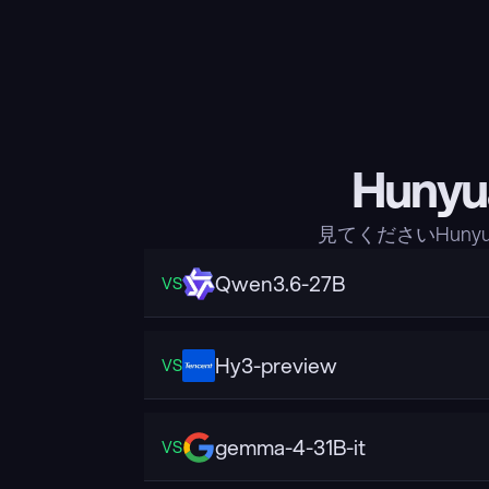
Huny
見てくださいHuny
Qwen3.6-27B
VS
Hy3-preview
VS
gemma-4-31B-it
VS