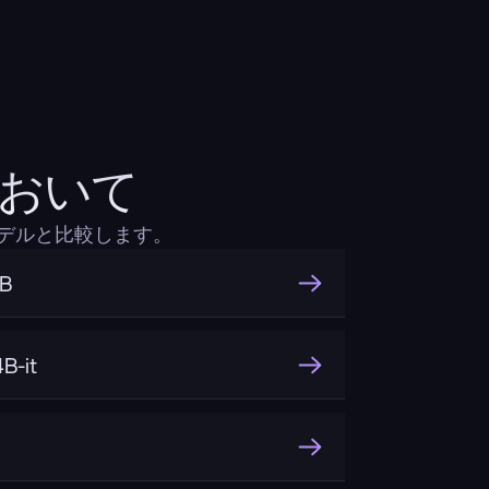
較において
るモデルと比較します。
3B
B-it