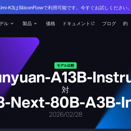
 Kimi-K3はSiliconFlowで利用可能です。今すぐお試しください
デル
製品
価格
ドキュメント
ブログ
約
モデル比較
nyuan-A13B-Instr
対
-Next-80B-A3B-In
2026/02/28