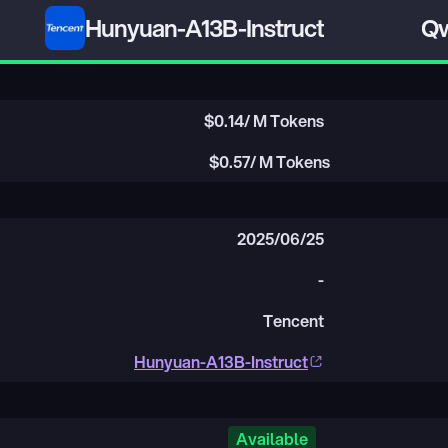
Hunyuan-A13B-Instruct
Qw
$
0.14
/ M Tokens
$
0.57
/ M Tokens
2025/06/25
-
Tencent
Hunyuan-A13B-Instruct
Available