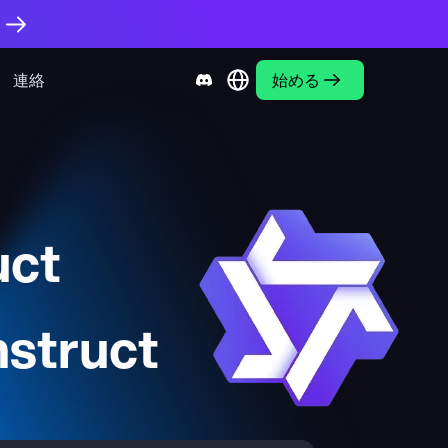
。
連絡
始める
uct
struct