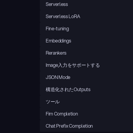
Serverless
Serverless LoRA
Fine-tuning
Embeddings
Rerankers
Image入力をサポートする
JSON Mode
構造化されたOutputs
ツール
Fim Completion
Chat Prefix Completion