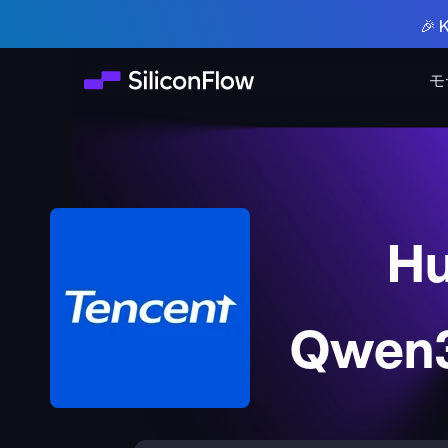
🎉
モ
Hu
Qwen3