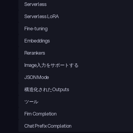
Serverless
Serverless LoRA
Fine-tuning
Embeddings
Rerankers
Image入力をサポートする
JSON Mode
構造化されたOutputs
ツール
Fim Completion
Chat Prefix Completion