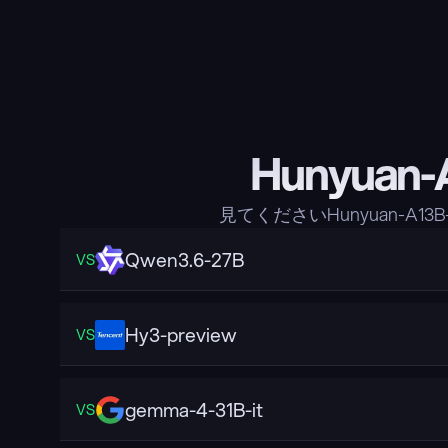
Hunyuan
見てくださいHunyuan-A
Qwen3.6-27B
VS
Hy3-preview
VS
gemma-4-31B-it
VS