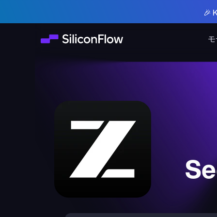
🎉
モ
Se