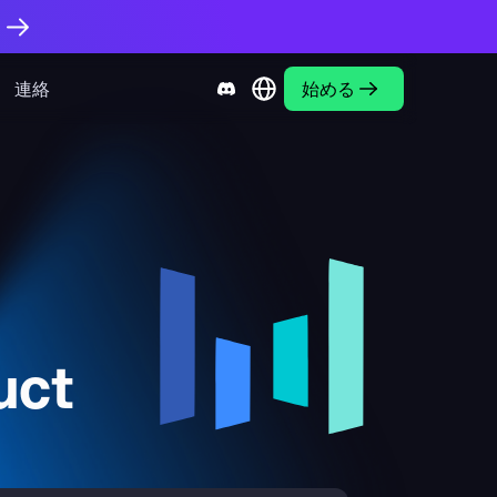
。
連絡
始める
uct