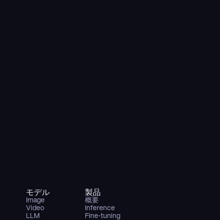
モデル
製品
Image
概要
Video
Inference
LLM
Fine-tuning