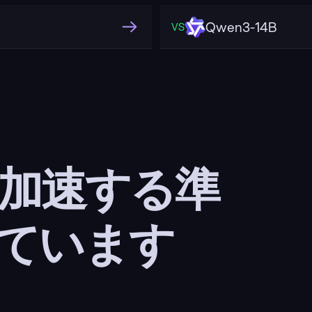
Qwen3-14B
VS
 加速する準
ています