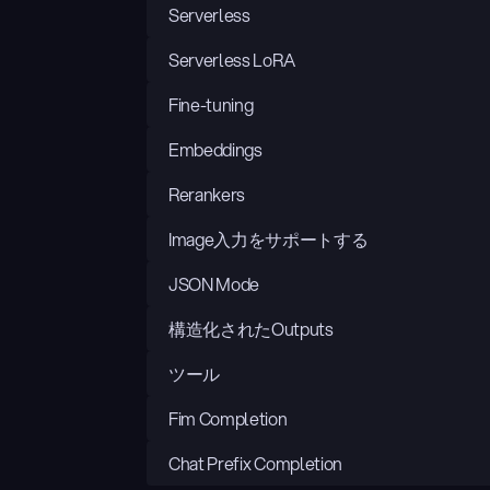
Serverless
Serverless LoRA
Fine-tuning
Embeddings
Rerankers
Image入力をサポートする
JSON Mode
構造化されたOutputs
ツール
Fim Completion
Chat Prefix Completion