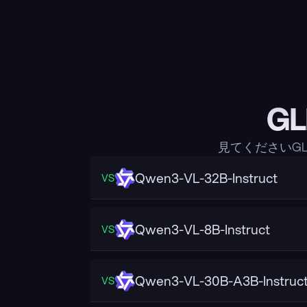
G
見てくださいGL
Qwen3-VL-32B-Instruct
VS
Qwen3-VL-8B-Instruct
VS
Qwen3-VL-30B-A3B-Instruc
VS