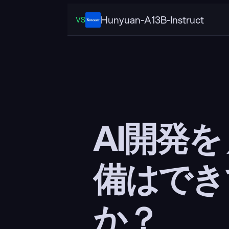
Hunyuan-A13B-Instruct
VS
AI開発を
備はでき
か？