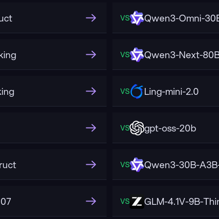
uct
Qwen3-Omni-30B
VS
king
Qwen3-Next-80B-
VS
ing
Ling-mini-2.0
VS
gpt-oss-20b
VS
ruct
Qwen3-30B-A3B-
VS
507
GLM-4.1V-9B-Thi
VS