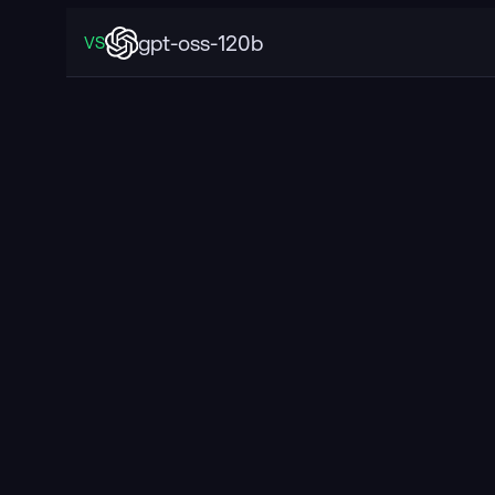
gpt-oss-120b
VS