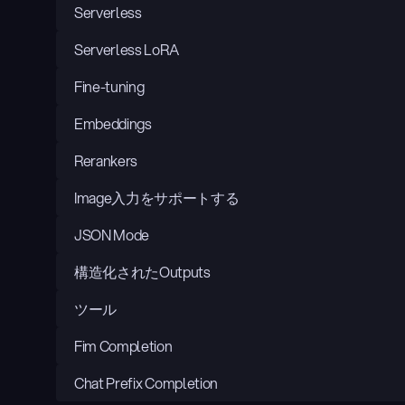
Serverless
Serverless LoRA
Fine-tuning
Embeddings
Rerankers
Image入力をサポートする
JSON Mode
構造化されたOutputs
ツール
Fim Completion
Chat Prefix Completion