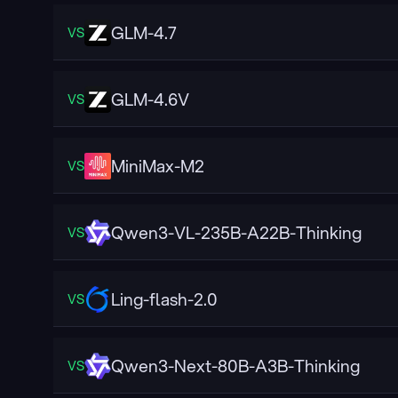
GLM-4.7
VS
GLM-4.6V
VS
MiniMax-M2
VS
Qwen3-VL-235B-A22B-Thinking
VS
Ling-flash-2.0
VS
Qwen3-Next-80B-A3B-Thinking
VS