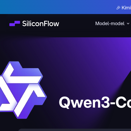
🎉 Kim
Model-model
Qwen3-Co