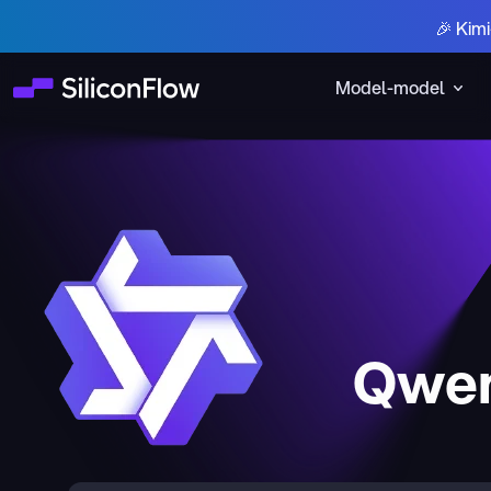
🎉 Kim
Model-model
Qwen