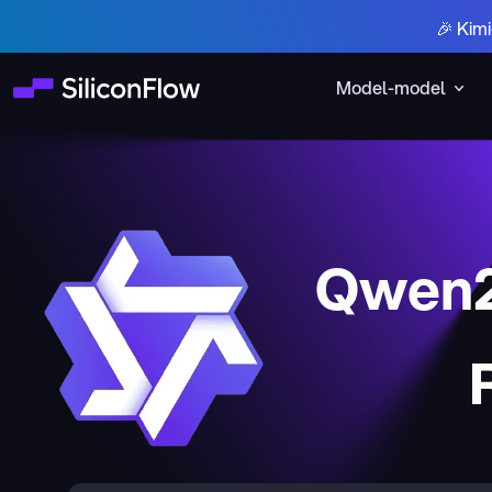
🎉 Kim
Model-model
Qwen2