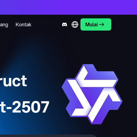
tang
Kontak
Mulai
ruct
t-2507