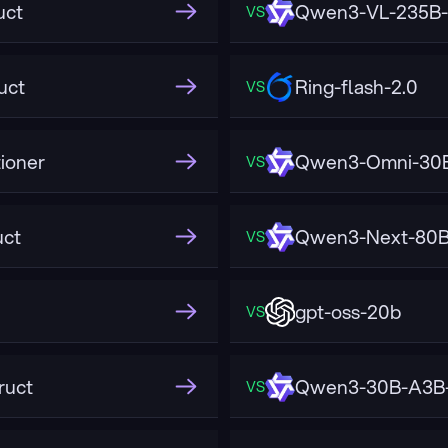
uct
Qwen3-VL-235B-
VS
uct
Ring-flash-2.0
VS
ioner
Qwen3-Omni-30B
VS
uct
Qwen3-Next-80B
VS
gpt-oss-20b
VS
ruct
Qwen3-30B-A3B-
VS