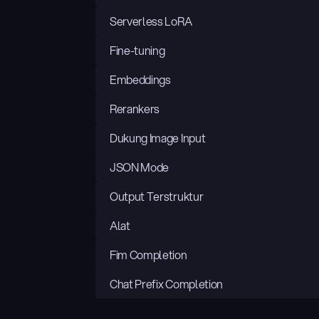
Serverless LoRA
Fine-tuning
Embeddings
Rerankers
Dukung Image Input
JSON Mode
Output Terstruktur
Alat
Fim Completion
Chat Prefix Completion