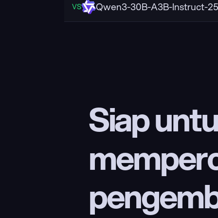
Qwen3-30B-A3B-Instruct-2
VS
Siap untu
memperc
pengemba