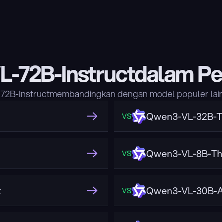
-72B-Instructdalam P
72B-Instructmembandingkan dengan model populer lainny
Qwen3-VL-32B-T
VS
Qwen3-VL-8B-Th
VS
t
Qwen3-VL-30B-A
VS