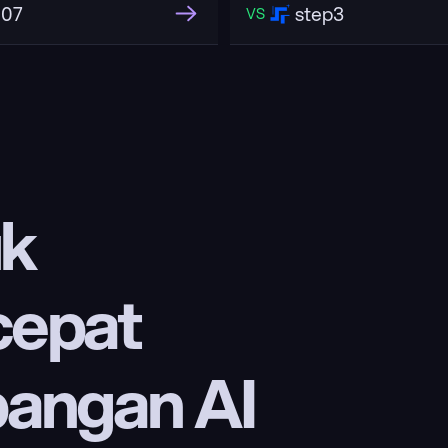
507
step3
VS
k 
epat 
ngan AI 