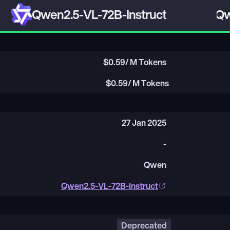
Qwen2.5-VL-72B-Instruct
Qw
$
0.59
/ M Tokens
$
0.59
/ M Tokens
27 Jan 2025
-
Qwen
Qwen2.5-VL-72B-Instruct
Deprecated