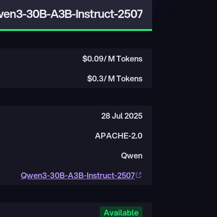
en3-30B-A3B-Instruct-2507
$
0.09
/ M Tokens
$
0.3
/ M Tokens
28 Jul 2025
APACHE-2.0
Qwen
Qwen3-30B-A3B-Instruct-2507
Available