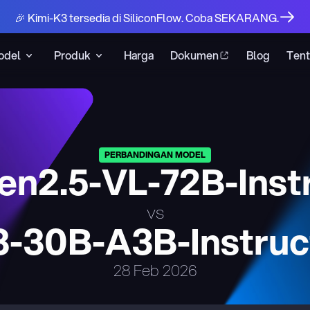
🎉 Kimi-K3 tersedia di SiliconFlow. Coba SEKARANG.
odel
Produk
Harga
Dokumen
Blog
Ten
PERBANDINGAN MODEL
n2.5-VL-72B-Inst
vs
-30B-A3B-Instruc
28 Feb 2026