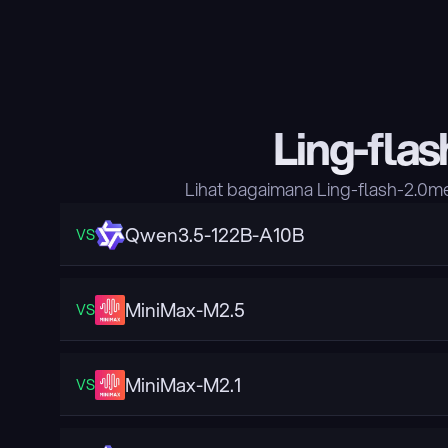
Ling-fla
Lihat bagaimana Ling-flash-2.0m
Qwen3.5-122B-A10B
VS
MiniMax-M2.5
VS
MiniMax-M2.1
VS